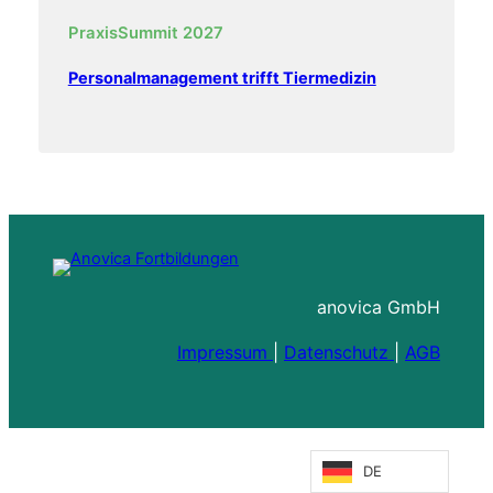
PraxisSummit 2027
Personalmanagement trifft Tiermedizin
anovica GmbH
Impressum
|
Datenschutz
|
AGB
DE